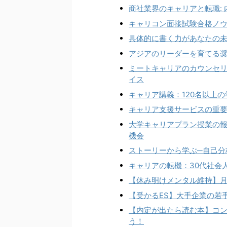
商社業界のキャリアと転職:
キャリコン面接試験合格ノ
具体的に書く力があなたの未
アジアのリーダーを育てる
ミートキャリアのカウンセリ
イス
キャリア講義：120名以上
キャリア支援サービスの重
大学キャリアプラン授業の
機会
ストーリーから学ぶ─自己分
キャリアの転機：30代社会
【休み明けメンタル維持】月
【受かるES】大手企業の若
【内定が出たら読む本】コン
う！