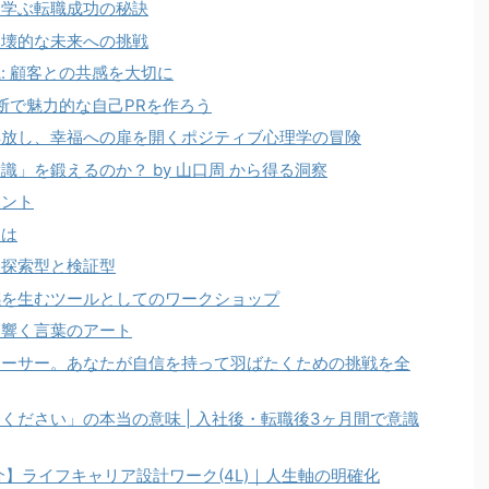
ら学ぶ転職成功の秘訣
破壊的な未来への挑戦
: 顧客との共感を大切に
断で魅力的な自己PRを作ろう
解放し、幸福への扉を開くポジティブ心理学の冒険
」を鍛えるのか？ by 山口周 から得る洞察
イント
とは
る探索型と検証型
感を生むツールとしてのワークショップ
に響く言葉のアート
ューサー。あなたが自信を持って羽ばたくための挑戦を全
ください」の本当の意味 | 入社後・転職後3ヶ月間で意識
ご紹介】ライフキャリア設計ワーク(4L)｜人生軸の明確化