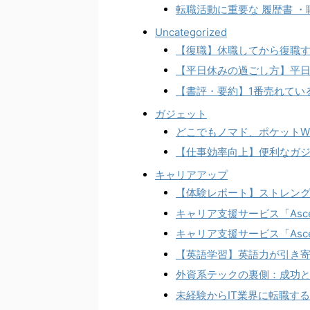
転職活動に重要な 履歴書 
Uncategorized
【復職】休職してから復職
【平日休みの過ごし方】平
【書評・要約】1番売れてい
ガジェット
どこでもノマド、ポケットWi
【仕事効率向上】便利なガ
キャリアアップ
【体験レポート】ストレン
キャリア支援サービス「Asc
キャリア支援サービス「Asc
【英語学習】英語力が引き
外資系テックの裏側：成功
未経験からIT業界に転職す