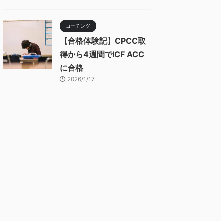
コーチング
【合格体験記】CPCC取
得から4週間でICF ACC
に合格
2026/1/17