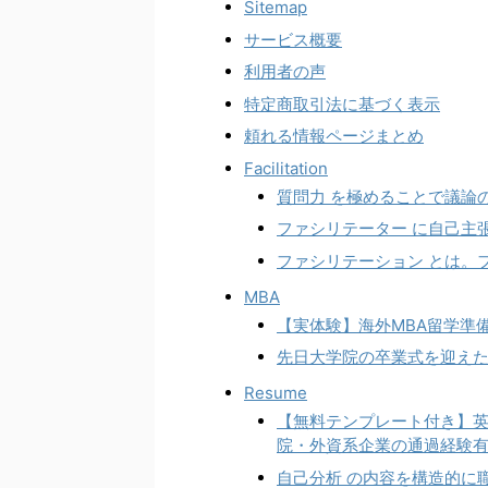
Sitemap
サービス概要
利用者の声
特定商取引法に基づく表示
頼れる情報ページまとめ
Facilitation
質問力 を極めることで議論
ファシリテーター に自己主
ファシリテーション とは。
MBA
【実体験】海外MBA留学準備
先日大学院の卒業式を迎えた
Resume
【無料テンプレート付き】英
院・外資系企業の通過経験
自己分析 の内容を構造的に