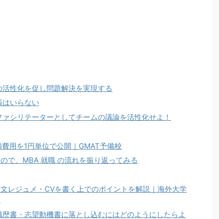
の活性化を促し問題解決を実現する
張はいらない
ファシリテーターとしてチームの議論を活性化せよ！
費用を1円単位で公開｜GMAT予備校
ので、MBA 就職 の流れを振り返ってみる
文レジュメ・CVを書く上でのポイントを解説｜海外大学
有
職歴書・志望動機書に落とし込むにはどのようにしたらよ