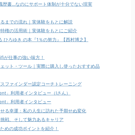
・職歴書…なのにサポート体制が十分でない現実
するまでの流れ｜実体験をもとに解説
日特権の活用術｜実体験をもとにご紹介
る ひろゆき の本『1％の努力』【西村博之】
fiが仕事の強い味方！
ジェット・ツール｜実際に購入し使ったおすすめ品
グスファインダー認定コーチトレーニング
ent」利用者インタビュー（Iさん）
ent」利用者インタビュー
寄せる幸運：私の人生に訪れた予期せぬ変化
と挑戦、そして魅力あるキャリア
るための成功ポイントを紹介！