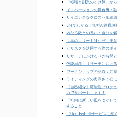
「転職と副業のかけ算」か
イノベーションの舞台裏：
サイエンスなクロスセル組織
5分でわかる！無料AI適職診
内なる敵との戦い：自分を
世界のエリートはなぜ「美意識
ビザスクを活用する際のポ
リサーチにかけるべき時間
仮説思考：リサーチにおけ
ワークショップの意義：共
ライティングの奥深さ：心
【自己紹介】可能性プロデ
力でサポートします！
「社内に新しい風を吹かせて
すること
【Handsshellサービス