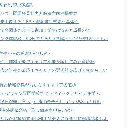
 内情と成功の秘訣
ウハウ：問題発見能力と解決方向性提案力
来を変える！ES・職歴書に重要な具体性
奨学金団体の会合に参加：学生の悩みと成長の道
ング体験談：60分のキャリア相談から得た学びとアドバ
の学生からの感謝とやりがい
要性：無料面談でキャリア相談を試してみた体験記
報告と学生の反応！キャリアの選択肢を広げる素晴らしい
析と情報収集がもたらすキャリアの道標
人がデザイン専門学校でグラフィックデザインを学ぶ
曜日が辛い方へ | 仕事のモチベにつながる3つの行動
手海外研修合格｜取り組み事項をご紹介
サルがお勧めする10冊｜社会人になる前に知識武装しよ