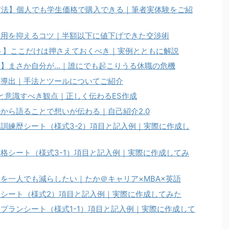
る方法】個人でも学生価格で購入できる｜筆者実体験をご紹
費用を抑えるコツ｜半額以下に値下げできた交渉術
ト】ここだけは押さえておくべき｜実例とともに解説
】まさか自分が...｜誰にでも起こりうる休職の危機
ら導出｜手法とツールについてご紹介
ツと意識すべき観点｜正しく伝わるES作成
から語ることで想いが伝わる｜自己紹介2.0
訓練歴シート（様式3-2）項目と記入例｜実際に作成し
格シート（様式3-1）項目と記入例｜実際に作成してみ
を一人でも減らしたい｜たか＠キャリア×MBA×英語
シート（様式2）項目と記入例｜実際に作成してみた
プランシート（様式1-1）項目と記入例｜実際に作成して