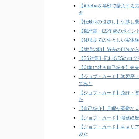
【Adobeを半額で購入す
介
【転勤時の引越し】引越し
【職歴書・ES作成のポイン
【休職までの生々しい実体験
【就活の軸】過去の自分か
【ES対策】伝わるESのコ
【印象に残る自己紹介】未来
【ジョブ・カード】学習歴・
てみた
【ジョブ・カード】免許・資
た
【自己紹介】月曜が憂鬱な人
【ジョブ・カード】職務経歴
【ジョブ・カード】キャリア
みた