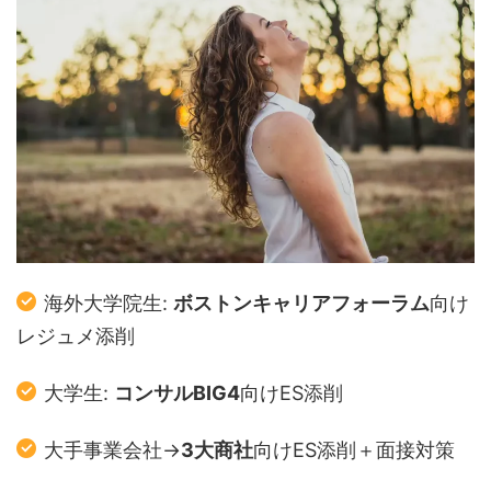
海外大学院生:
ボストンキャリアフォーラム
向け
レジュメ添削
大学生:
コンサルBIG4
向けES添削
大手事業会社→
3大商社
向けES添削＋面接対策