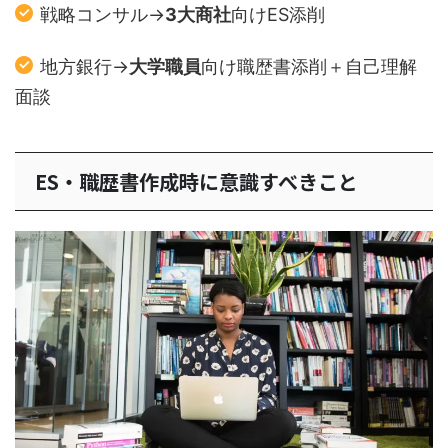
戦略コンサル→
3大商社
向けES添削
地方銀行→
大学職員
向け職歴書添削＋自己理解
面談
ES・職歴書作成時に意識すべきこと