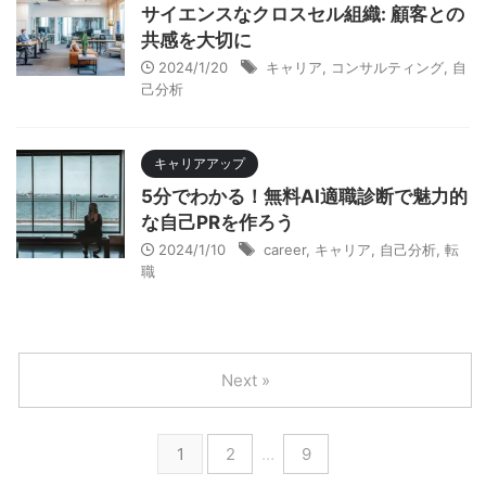
サイエンスなクロスセル組織: 顧客との
共感を大切に
2024/1/20
キャリア
,
コンサルティング
,
自
己分析
キャリアアップ
5分でわかる！無料AI適職診断で魅力的
な自己PRを作ろう
2024/1/10
career
,
キャリア
,
自己分析
,
転
職
Next »
1
2
…
9