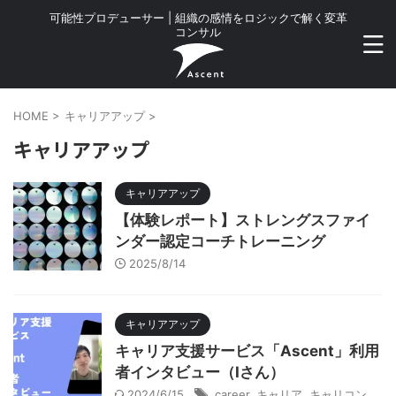
可能性プロデューサー | 組織の感情をロジックで解く変革
コンサル
HOME
>
キャリアアップ
>
キャリアアップ
キャリアアップ
【体験レポート】ストレングスファイ
ンダー認定コーチトレーニング
2025/8/14
キャリアアップ
キャリア支援サービス「Ascent」利用
者インタビュー（Iさん）
2024/6/15
career
,
キャリア
,
キャリコン
,