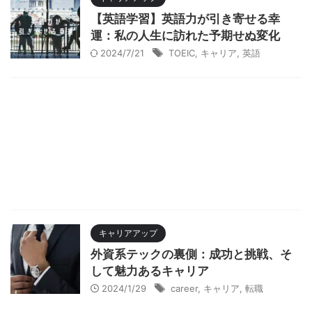
【英語学習】英語力が引き寄せる幸
運：私の人生に訪れた予期せぬ変化
2024/7/21
TOEIC
,
キャリア
,
英語
キャリアアップ
外資系テックの裏側：成功と挑戦、そ
して魅力あるキャリア
2024/1/29
career
,
キャリア
,
転職