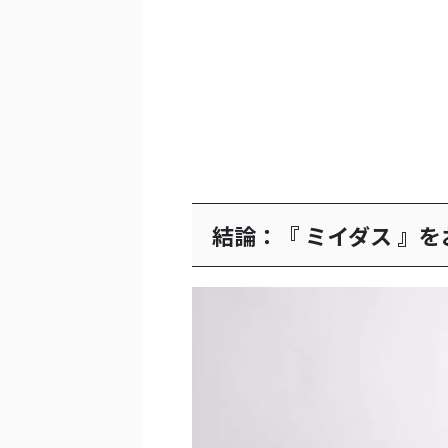
結論：『 ミイダス 』