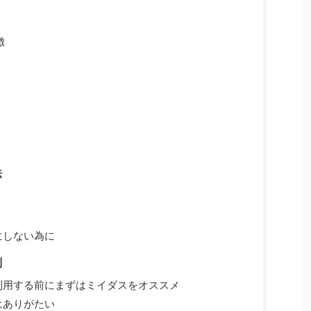
徴
法
ト
にしない為に
判
利用する前にまずはミイダスをオススメ
はありがたい