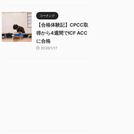
コーチング
【合格体験記】CPCC取
得から4週間でICF ACC
に合格
2026/1/17