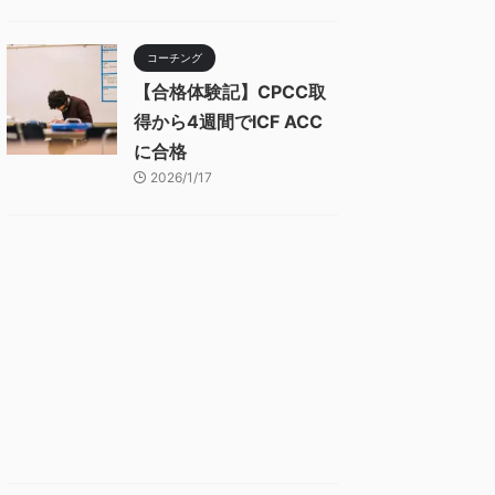
コーチング
【合格体験記】CPCC取
得から4週間でICF ACC
に合格
2026/1/17