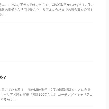
そう……」そんな不安を抱えながらも、CPCC取得からわずか1ヶ月で
最低限の準備とAI活用で挑んだ、リアルな合格までの舞台裏を公開す
...
格？
を書いている私は、 海外MBA進学・2度の転職経験をもとに自身
キャリア相談を実施（累計200名以上） コーチング・キャリアコ
Asc ...