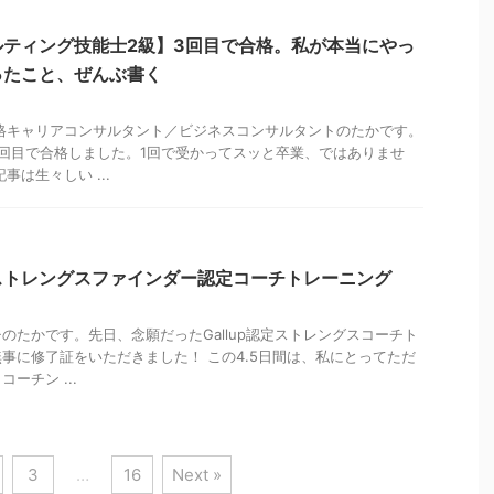
ティング技能士2級】3回目で合格。私が本当にやっ
ったこと、ぜんぶ書く
格キャリアコンサルタント／ビジネスコンサルタントのたかです。
回目で合格しました。1回で受かってスッと卒業、ではありませ
事は生々しい ...
ストレングスファインダー認定コーチトレーニング
のたかです。先日、念願だったGallup認定ストレングスコーチト
事に修了証をいただきました！ この4.5日間は、私にとってただ
ーチン ...
3
…
16
Next »