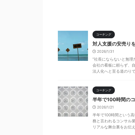
コーチング
対人支援の安売り
2026/1/31
”社長にならないと無理
会社の看板に頼らず、自
法人化へと至る道のりで見
コーチング
半年で100時間の
2026/1/21
半年で100時間という
務と言われるコンサル
リアルな舞台裏をお伝えし