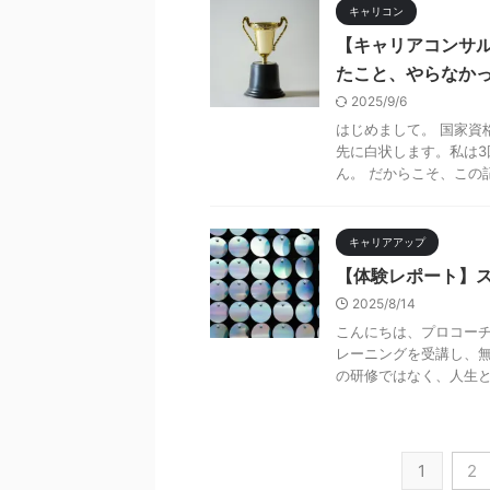
キャリコン
【キャリアコンサル
たこと、やらなか
2025/9/6
はじめまして。 国家資
先に白状します。私は3
ん。 だからこそ、この記
キャリアアップ
【体験レポート】
2025/8/14
こんにちは、プロコーチ
レーニングを受講し、無
の研修ではなく、人生とコ
1
2