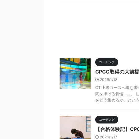
コーチング
CPCC取得の大前
2026/1/18
CTI上級コースへ進む
間を捧げる覚悟……。 
をどう集めるか」という、
コーチング
【合格体験記】CPC
2026/1/17