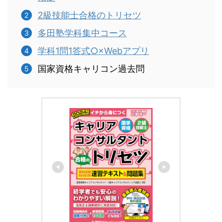
2級技能士合格のトリセツ
多田塾学科集中コース
学科1問1答式○×Webアプリ
国家資格キャリコン過去問