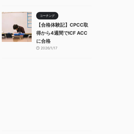
コーチング
【合格体験記】CPCC取
得から4週間でICF ACC
に合格
2026/1/17