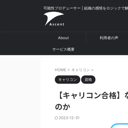
可能性プロデューサー | 組織の感情をロジックで
About
利用者の声
サービス概要
HOME
>
キャリコン
>
キャリコン
資格
【キャリコン合格】
のか
2023-12-31