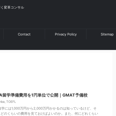
解く変革コンサル
Contact
Privacy Policy
Sitemap
A留学準備費用を1円単位で公開｜GMAT予備校
mba
,
TOEFL
学には1,000万円から2,000万円かかるのは知っているけど、そ
はどのくらいの費用を見ておけばよいのか。また、何にどれくらい