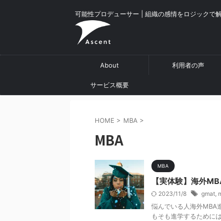
可能性プロデューサー | 組織の感情をロジックで
About
利用者の声
サービス概要
HOME
>
MBA
>
MBA
MBA
【実体験】海外MB
2023/11/8
gmat
,
悩んでいる人海外MBA進
もそも進学するために