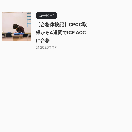
コーチング
【合格体験記】CPCC取
得から4週間でICF ACC
に合格
2026/1/17