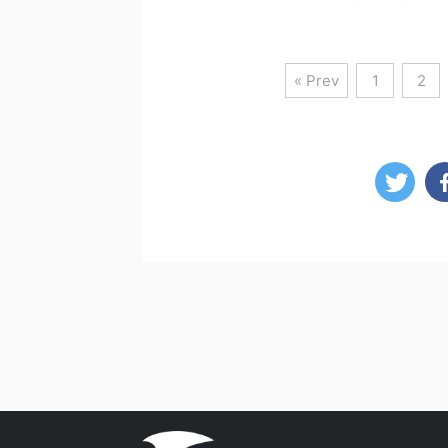
« Prev
1
2