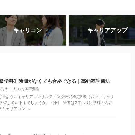
キャリコン
キャリアアップ
2級学科】時間がなくても合格できる｜高効率学習法
ア
,
キャリコン
,
国家資格
どのようにキャリアコンサルティング技能検定2級（以下、キャリ
学習していますでしょうか。 今回、筆者は2年ぶりに学科の内容
キャリアコン ...