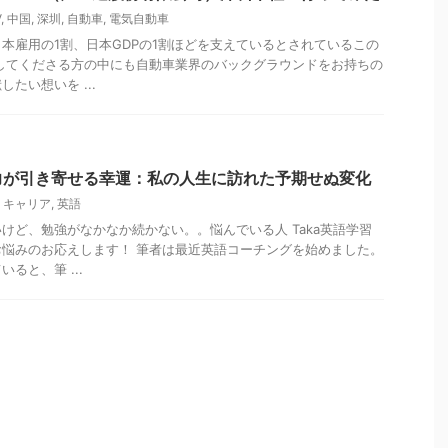
V
,
中国
,
深圳
,
自動車
,
電気自動車
本雇用の1割、日本GDPの1割ほどを支えているとされているこの
してくださる方の中にも自動車業界のバックグラウンドをお持ちの
たい想いを ...
力が引き寄せる幸運：私の人生に訪れた予期せぬ変化
,
キャリア
,
英語
けど、勉強がなかなか続かない。。悩んでいる人 Taka英語学習
悩みのお応えします！ 筆者は最近英語コーチングを始めました。
ると、筆 ...