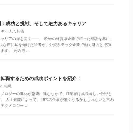
側：成功と挑戦、そして魅力あるキャリア
,
キャリア
,
転職
ャリアの扉を開く――。 欧米の外資系企業で培った経験を基に、
アルな声に耳を傾けた筆者が、外資系テック企業で働く魅力と成功
す。 高給与 ...
に転職するための成功ポイントを紹介！
ア
,
転職
ノロジーの進化が急速に進むなかで、IT業界は成長著しい分野と
。 人工知能によって、49%の仕事が無くなるかもしれないと言わ
クノロジー ...