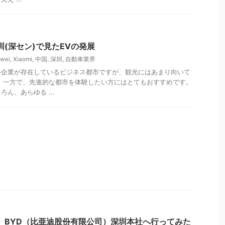
圳(深セン)で見たEVの発展
wei
,
Xiaomi
,
中国
,
深圳
,
自動車業界
ル企業が存在しているビジネス都市ですが、観光にはあまり向いて
 一方で、先進的な都市を体験したい方にはとてもおすすめです。
ん、あらゆる ...
、BYD（比亜迪股份有限公司）深圳本社へ行ってみた