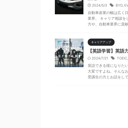
2024/5/3
BYD
,
E
自動車産業の幅は広く日
業界。 キャリア相談を
方や、自動車業界に貢献し
キャリアアップ
【英語学習】英語
2024/7/21
TOEIC
英語できる様になりたい
大変ですよね。そんなお
受講生の方とお話をしてい