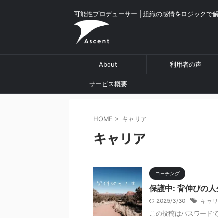
可能性プロデューサー | 組織の感情をロジックで
About
利用者の声
サービス概要
HOME
>
キャリア
キャリア
コーチング
保護中: 背伸びの人
2025/3/30
キャリ
この投稿はパスワード