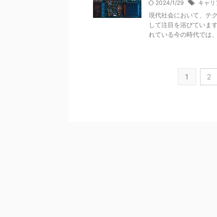
2024/1/29
キャリ
現代社会において、テク
して注目を浴びています
れている今の時代では、テ
1
2