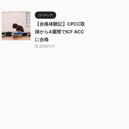
コーチング
【合格体験記】CPCC取
得から4週間でICF ACC
に合格
2026/1/17