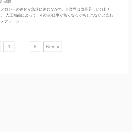
ア
,
転職
ノロジーの進化が急速に進むなかで、IT業界は成長著しい分野と
。 人工知能によって、49%の仕事が無くなるかもしれないと言わ
クノロジー ...
3
…
6
Next »