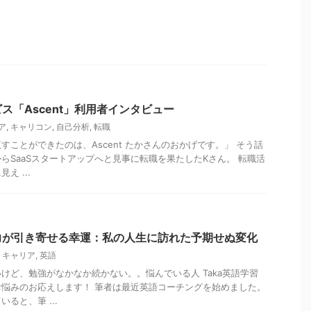
ス「Ascent」利用者インタビュー
ア
,
キャリコン
,
自己分析
,
転職
すことができたのは、Ascent たかさんのおかげです。」 そう話
らSaaSスタートアップへと見事に転職を果たしたKさん。 転職活
え ...
力が引き寄せる幸運：私の人生に訪れた予期せぬ変化
,
キャリア
,
英語
けど、勉強がなかなか続かない。。悩んでいる人 Taka英語学習
悩みのお応えします！ 筆者は最近英語コーチングを始めました。
ると、筆 ...