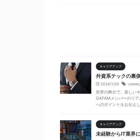
キャリアアップ
外資系テックの裏
2024/1/29
career
世界の舞台で、新しいキ
GAFAMメンバーのリ
へのポイントをお伝えしま
キャリアアップ
未経験からIT業界