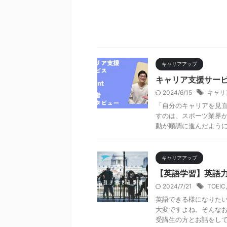
キャリアアップ
キャリア支援サービ
2024/6/15
キャリ
「自分のキャリアを見直
すのは、スポーツ業界か
動が順調に進んだように見
キャリアアップ
【英語学習】英語
2024/7/21
TOEIC
英語できる様になりたい
大変ですよね。そんなお
受講生の方とお話をしてい