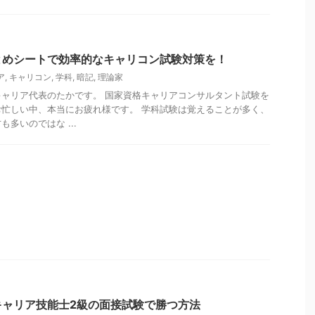
とめシートで効率的なキャリコン試験対策を！
ア
,
キャリコン
,
学科
,
暗記
,
理論家
ャリア代表のたかです。 国家資格キャリアコンサルタント試験を
忙しい中、本当にお疲れ様です。 学科試験は覚えることが多く、
多いのではな ...
キャリア技能士2級の面接試験で勝つ方法