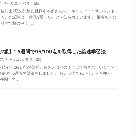
ア
,
キャリコン
,
技能士2級
技能士2級の試験に挑戦する皆さんへ。 キャリアコンサルタント
るこの試験は、対策が難しいことで知られています。 筆者もその
や情報の中で ...
級】1.5週間で95/100点を取得した論述学習法
ア
,
キャリコン
,
技能士2級
ン技能士2級の論述対策、皆さんはどのように学習されていますで
直前の1.5週間で対策をしました。 短い期間でもポイントを抑える
問）で ...