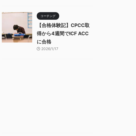
コーチング
【合格体験記】CPCC取
得から4週間でICF ACC
に合格
2026/1/17