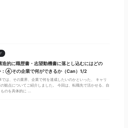
プ
構造的に職歴書・志望動機書に落とし込むにはどの
：④その企業で何ができるか（Can）1/2
事では、その業界、企業で何を達成したいのかといった、 キャリ
の観点についてご紹介しました。 今回は、転職先で活かせる、自
のを具体的に ...