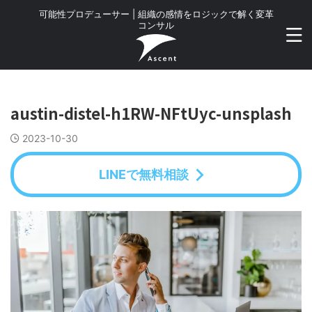
可能性プロデューサー | 組織の感情をロジックで解く変革
コンサル
austin-distel-h1RW-NFtUyc-unsplash
2023-10-30
LINEで無料相談