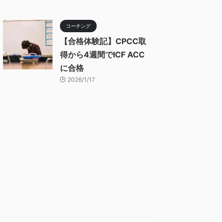
コーチング
【合格体験記】CPCC取
得から4週間でICF ACC
に合格
2026/1/17