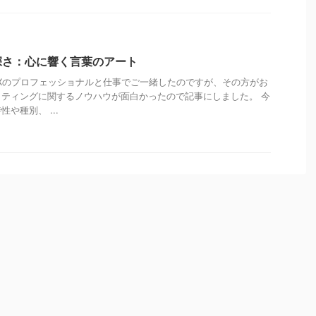
深さ：心に響く言葉のアート
/UXのプロフェッショナルと仕事でご一緒したのですが、その方がお
ティングに関するノウハウが面白かったので記事にしました。 今
や種別、 ...