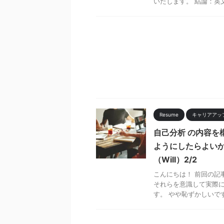
いたします。 結論：英文
Resume
キャリアアッ
自己分析 の内容を
ようにしたらよいか
（Will）2/2
こんにちは！ 前回の記
それらを意識して実際
す。 やや恥ずかしいです