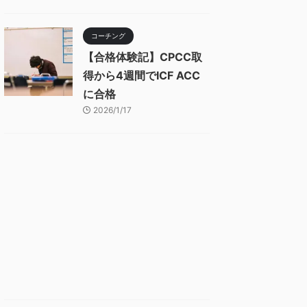
コーチング
【合格体験記】CPCC取
得から4週間でICF ACC
に合格
2026/1/17