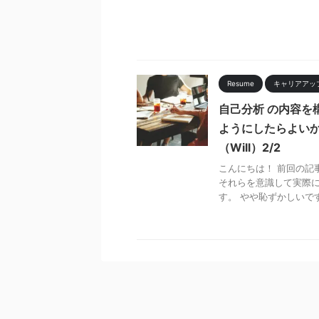
Resume
キャリアアッ
自己分析 の内容を
ようにしたらよいか
（Will）2/2
こんにちは！ 前回の記
それらを意識して実際
す。 やや恥ずかしいです