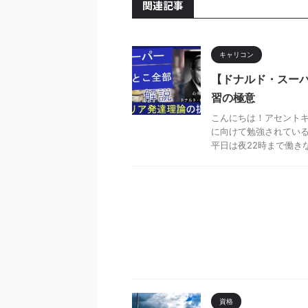
関連記事
キャリコン
【ドナルド・スー
習の極意
こんにちは！アセントキ
に向けて勉強されている
平日は夜22時まで働きな
資格