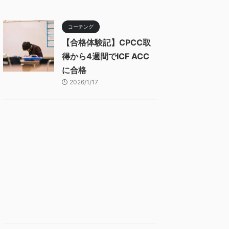
コーチング
【合格体験記】CPCC取
得から4週間でICF ACC
に合格
2026/1/17