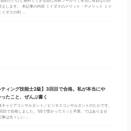
を始めたいけど無料でできる自己分析ツールって本当に有効なのか
答えします。 本記事の内容 ミイダスのメリット・デメリット ミイ
イダスの利 ...
ティング技能士2級】3回目で合格。私が本当にや
かったこと、ぜんぶ書く
格キャリアコンサルタント／ビジネスコンサルタントのたかです。
回目で合格しました。1回で受かってスッと卒業、ではありませ
事は生々しい ...