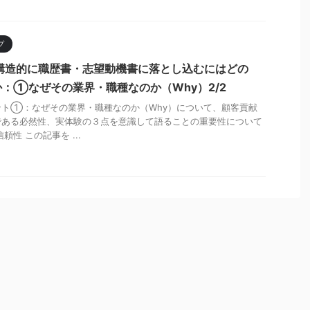
プ
構造的に職歴書・志望動機書に落とし込むにはどの
：①なぜその業界・職種なのか（Why）2/2
ント①：なぜその業界・職種なのか（Why）について、顧客貢献
である必然性、実体験の３点を意識して語ることの重要性について
性 この記事を ...