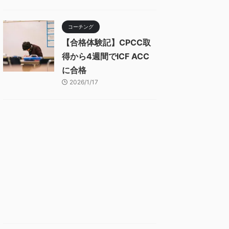
コーチング
【合格体験記】CPCC取
得から4週間でICF ACC
に合格
2026/1/17