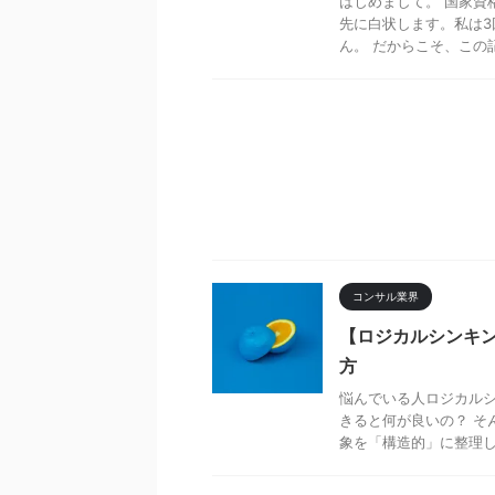
はじめまして。 国家資
先に白状します。私は3
ん。 だからこそ、この記
コンサル業界
【ロジカルシンキ
方
悩んでいる人ロジカル
きると何が良いの？ そ
象を「構造的」に整理し、