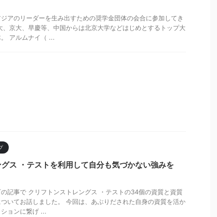
アジアのリーダーを生み出すための奨学金団体の会合に参加してき
大、京大、早慶等、中国からは北京大学などはじめとするトップ大
 アルムナイ（ ...
プ
グス ・テストを利用して自分も気づかない強みを
の記事で クリフトンストレングス ・テストの34個の資質と資質
ついてお話しました。 今回は、あぶりだされた自身の資質を活か
ョンに繋げ ...