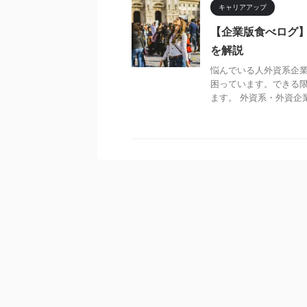
キャリアアップ
【企業版食べログ】
を解説
悩んでいる人外資系企
困っています。できる限
ます。 外資系・外資企業