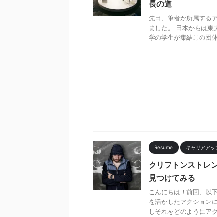
長の道
先日、筆者が所属する
ました。 日本からは東
学の学生が集結この団体。
Resume
キャリアアッ
クリフトンストレン
見つけてみる
こんにちは！前回、以下
を活かしたアクションに
しそれをどのようにアクシ