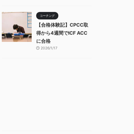
コーチング
【合格体験記】CPCC取
得から4週間でICF ACC
に合格
2026/1/17