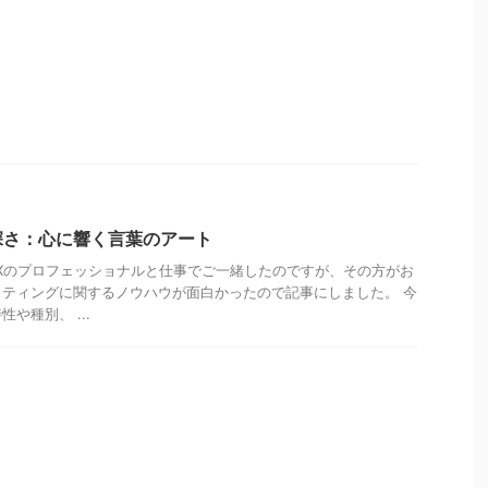
深さ：心に響く言葉のアート
/UXのプロフェッショナルと仕事でご一緒したのですが、その方がお
ティングに関するノウハウが面白かったので記事にしました。 今
や種別、 ...