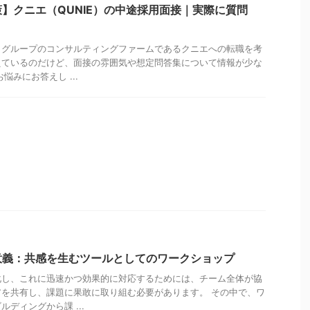
】クニエ（QUNIE）の中途採用面接｜実際に質問
タグループのコンサルティングファームであるクニエへの転職を考
えているのだけど、面接の雰囲気や想定問答集について情報が少な
悩みにお答えし ...
意義：共感を生むツールとしてのワークショップ
化し、これに迅速かつ効果的に対応するためには、チーム全体が協
を共有し、課題に果敢に取り組む必要があります。 その中で、ワ
ディングから課 ...