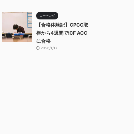
コーチング
【合格体験記】CPCC取
得から4週間でICF ACC
に合格
2026/1/17