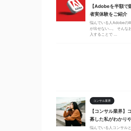
【Adobeを半額
者実体験をご紹介
悩んでいる人AdobeのIl
が出せない…。 そんな
入することで ...
コンサル業界
【コンサル業界】
募した私がわかり
悩んでいる人コンサル