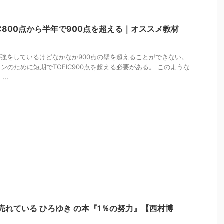
IC800点から半年で900点を超える｜オススメ教材
の勉強をしているけどなかなか900点の壁を超えることができない。
ンのために短期でTOEIC900点を超える必要がある。 このような
..
売れている ひろゆき の本『1％の努力』【西村博