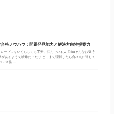
験合格ノウハウ：問題発見能力と解決方向性提案力
ロープレをいくらしても不安。悩んでいる人 Takaそんなお気持
準があるようで曖昧だったり どこまで理解したら合格点に達して
ン合格 ...