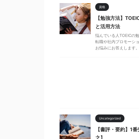
資格
【勉強方法】TOE
と活用方法
悩んでいる人TOEIC
転職や社内プロモーショ
お悩みにお答えします。 .
Uncategorized
【書評・要約】1番
之】