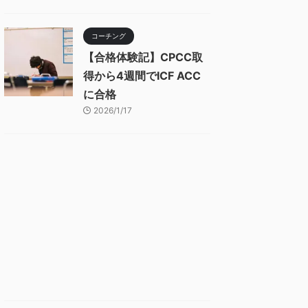
コーチング
【合格体験記】CPCC取
得から4週間でICF ACC
に合格
2026/1/17