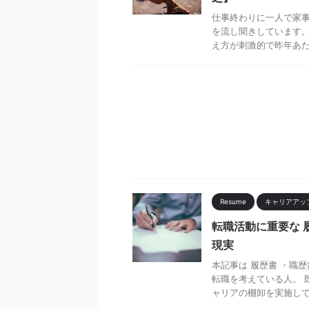
仕事終わりに一人で家事を
を流し聞きしています。
え方が刺激的で昨年あたり
Resume
キャリアアッ
転職活動に重要な 
現実
本記事は 履歴書 ・職
転職を考えている人。 
ャリアの棚卸を実施してお