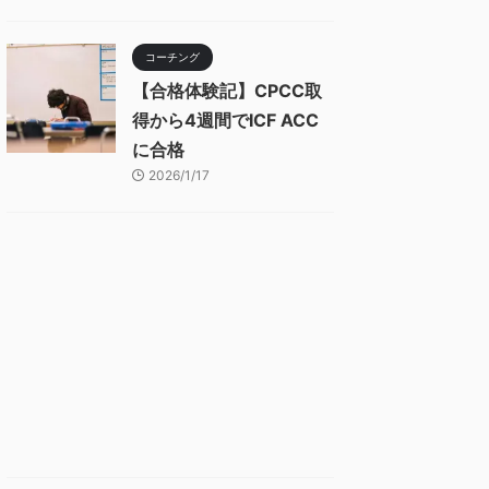
コーチング
【合格体験記】CPCC取
得から4週間でICF ACC
に合格
2026/1/17