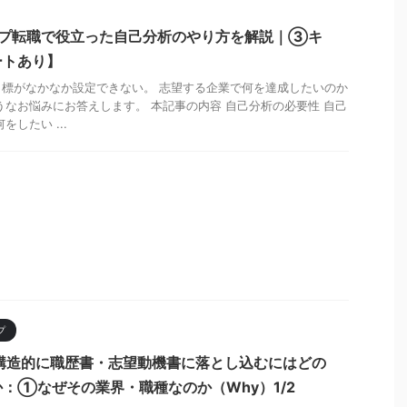
ップ転職で役立った自己分析のやり方を解説｜③キ
ートあり】
標がなかなか設定できない。 志望する企業で何を達成したいのか
うなお悩みにお答えします。 本記事の内容 自己分析の必要性 自己
したい ...
プ
構造的に職歴書・志望動機書に落とし込むにはどの
：①なぜその業界・職種なのか（Why）1/2