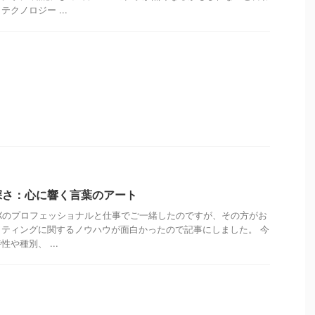
クノロジー ...
深さ：心に響く言葉のアート
/UXのプロフェッショナルと仕事でご一緒したのですが、その方がお
ティングに関するノウハウが面白かったので記事にしました。 今
や種別、 ...