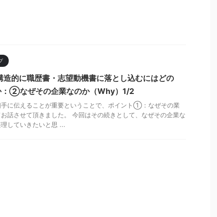
プ
構造的に職歴書・志望動機書に落とし込むにはどの
：②なぜその企業なのか（Why）1/2
相手に伝えることが重要ということで、ポイント①：なぜその業
お話させて頂きました。 今回はその続きとして、なぜその企業な
していきたいと思 ...