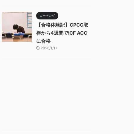
コーチング
【合格体験記】CPCC取
得から4週間でICF ACC
に合格
2026/1/17