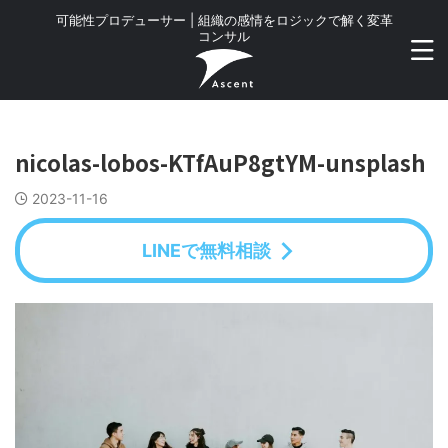
可能性プロデューサー | 組織の感情をロジックで解く変革
コンサル
nicolas-lobos-KTfAuP8gtYM-unsplash
2023-11-16
LINEで無料相談