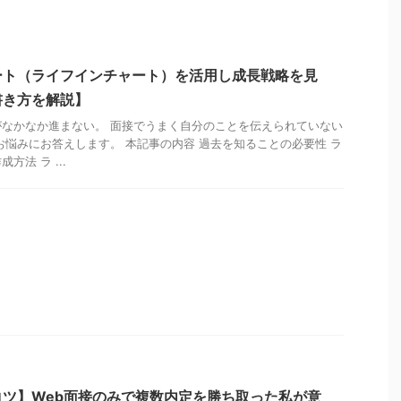
ート（ライフインチャート）を活用し成長戦略を見
書き方を解説】
なかなか進まない。 面接でうまく自分のことを伝えられていない
お悩みにお答えします。 本記事の内容 過去を知ることの必要性 ラ
法 ラ ...
ツ】Web面接のみで複数内定を勝ち取った私が意