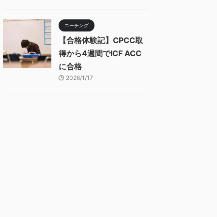
コーチング
【合格体験記】CPCC取
得から4週間でICF ACC
に合格
2026/1/17