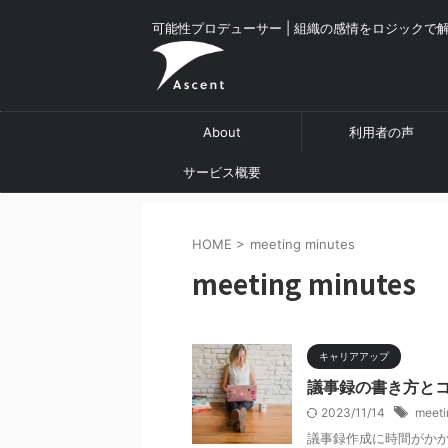
可能性プロデューサー | 組織の感情をロジックで
About
利用者の声
サービス概要
HOME
>
meeting minutes
meeting minutes
キャリアアップ
議事録の書き方と
2023/11/14
meeti
議事録作成に時間がかか