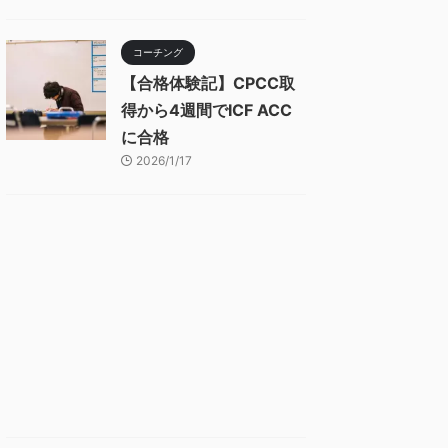
コーチング
【合格体験記】CPCC取
得から4週間でICF ACC
に合格
2026/1/17