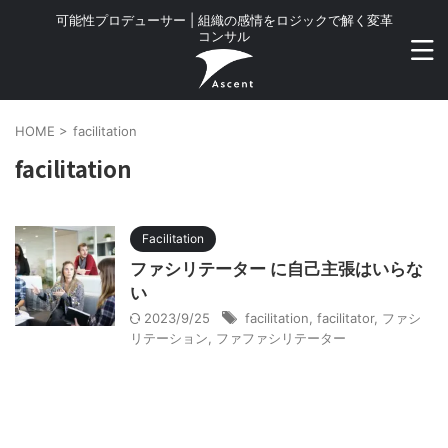
可能性プロデューサー | 組織の感情をロジックで解く変革
コンサル
HOME
>
facilitation
facilitation
Facilitation
ファシリテーター に自己主張はいらな
い
2023/9/25
facilitation
,
facilitator
,
ファシ
リテーション
,
ファファシリテーター