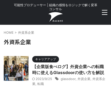
可能性プロデューサー | 組織の感情をロジックで解く変革
コンサル
HOME
>
外資系企業
外資系企業
キャリアアップ
【企業版食べログ】外資企業への転職
時に使えるGlassdoorの使い方を解説
2023/9/25
glassdoor
,
外資企業
,
外資系企
業
,
転職