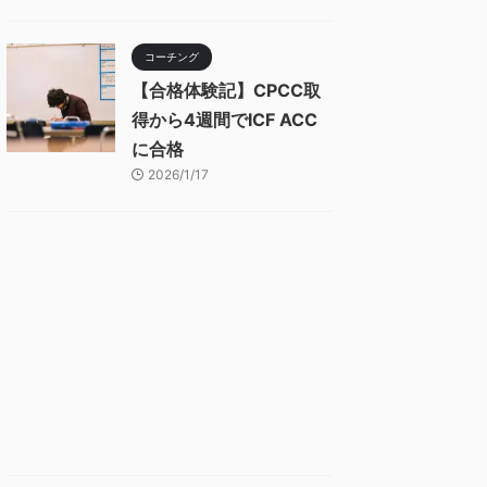
コーチング
【合格体験記】CPCC取
得から4週間でICF ACC
に合格
2026/1/17