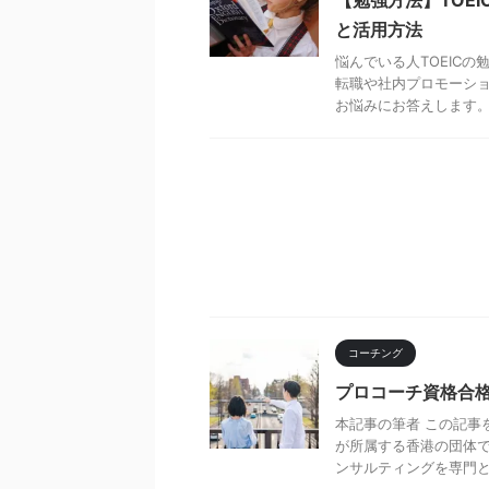
と活用方法
悩んでいる人TOEIC
転職や社内プロモーショ
お悩みにお答えします。 .
コーチング
プロコーチ資格合
本記事の筆者 この記事
が所属する香港の団体で
ンサルティングを専門とする