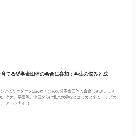
を育てる奨学金団体の会合に参加：学生の悩みと成
アジアのリーダーを生み出すための奨学金団体の会合に参加してき
大、京大、早慶等、中国からは北京大学などはじめとするトップ大
 アルムナイ（ ...