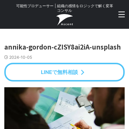
可能性プロデューサー | 組織の感情をロジックで解く変革
コンサル
annika-gordon-cZISY8ai2iA-unsplash
2024-10-05
LINEで無料相談