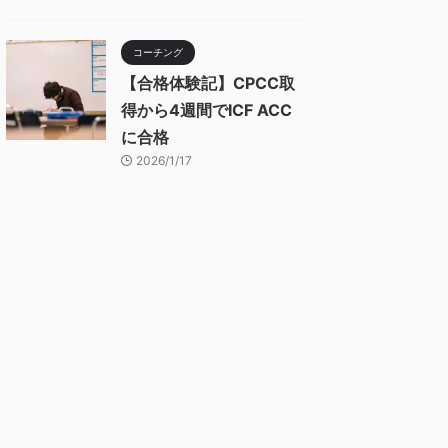
コーチング
【合格体験記】CPCC取
得から4週間でICF ACC
に合格
2026/1/17