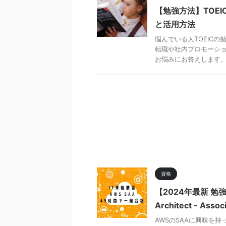
【勉強方法】TOE
と活用方法
悩んでいる人TOEIC
転職や社内プロモーショ
お悩みにお答えします。 .
資格
【2024年最新 勉強法】
Architect - 
AWSのSAAに興味を