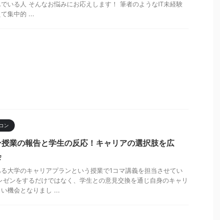
でいる人 そんなお悩みにお応えします！ 筆者のようなIT未経験
集中的 ...
コン
ン授業の報告と学生の反応！キャリアの選択肢を広
会
ある大学のキャリアプランという授業で1コマ講義を担当させてい
レゼンをするだけではなく、学生との意見交換を通じ自身のキャリ
機会となりまし ...