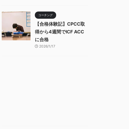
コーチング
【合格体験記】CPCC取
得から4週間でICF ACC
に合格
2026/1/17