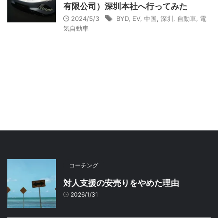
有限公司）深圳本社へ行ってみた
2024/5/3
BYD
,
EV
,
中国
,
深圳
,
自動車
,
電
気自動車
コーチング
対人支援の安売りをやめた理由
2026/1/31