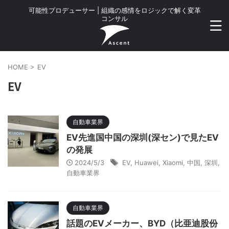
可能性プロデューサー | 組織の感情をロジックで解く変革
コンサル
HOME
>
EV
EV
自動車業界
EV先進国中国の深圳(深セン)で見たEV
の発展
2024/5/3
EV
,
Huawei
,
Xiaomi
,
中国
,
深圳
,
自動車業界
自動車業界
話題のEVメーカー、BYD（比亜迪股份