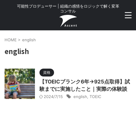
可能性プロデューサー | 組織の感情をロジックで解く変革
コンサル
HOME
>
english
english
資格
【TOEICブランク6年→925点取得】試
験までに実施したこと｜実際の体験談
2024/7/15
english
,
TOEIC