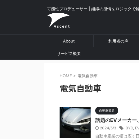
可能性プロデューサー | 組織の感情をロジックで
About
利用者の声
サービス概要
HOME
>
電気自動車
電気自動車
自動車業界
話題のEVメーカー
2024/5/3
BYD
,
E
自動車産業の幅は広く日