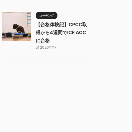
コーチング
【合格体験記】CPCC取
得から4週間でICF ACC
に合格
2026/1/17