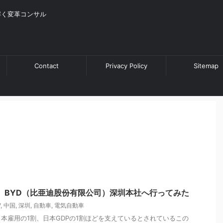
解く変革コンサル
Contact
Privacy Policy
Sitemap
、BYD（比亜迪股份有限公司）深圳本社へ行ってみた
V
,
中国
,
深圳
,
自動車
,
電気自動車
本雇用の1割、日本GDPの1割ほどを支えているとされているこの