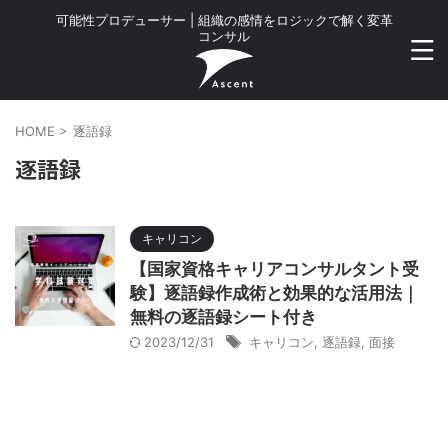
可能性プロデューサー | 組織の感情をロジックで解く変革
コンサル
HOME
>
逐語録
逐語録
キャリコン
【国家資格キャリアコンサルタント受
験】逐語録作成術と効果的な活用法｜
無料の逐語録シート付き
2023/12/31
キャリコン
,
逐語録
,
面接