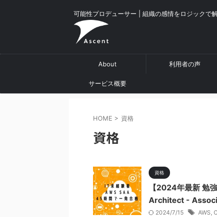
可能性プロデューサー | 組織の感情をロジックで
About
利用者の声
サービス概要
HOME
>
資格
資格
資格
【2024年最新 勉強法】
Architect - 
2024/7/15
AWS
,
C