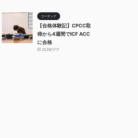
コーチング
【合格体験記】CPCC取
得から4週間でICF ACC
に合格
2026/1/17