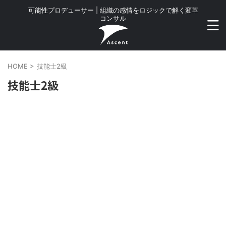
可能性プロデューサー | 組織の感情をロジックで解く変革
コンサル
HOME
>
技能士2級
技能士2級