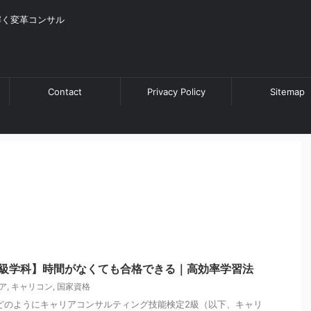
解く変革コンサル
Contact
Privacy Policy
Sitemap
2級学科】時間がなくても合格できる｜高効率学習法
ア
,
キャリコン
,
国家資格
どのようにキャリアコンサルティング技能検定2級（以下、キャリ