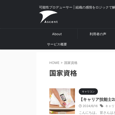
可能性プロデューサー | 組織の感情をロジックで
About
利用者の声
サービス概要
HOME
>
国家資格
国家資格
キャリコン
【キャリア技能士
2024/6/16
キャリ
こんにちは。 皆さんは