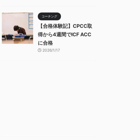
コーチング
【合格体験記】CPCC取
得から4週間でICF ACC
に合格
2026/1/17