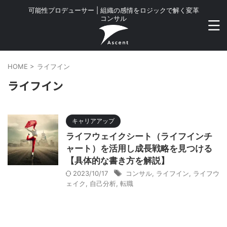
可能性プロデューサー | 組織の感情をロジックで解く変革
コンサル
HOME
>
ライフイン
ライフイン
キャリアアップ
ライフウェイクシート（ライフインチ
ャート）を活用し成長戦略を見つける
【具体的な書き方を解説】
2023/10/17
コンサル
,
ライフイン
,
ライフウ
ェイク
,
自己分析
,
転職