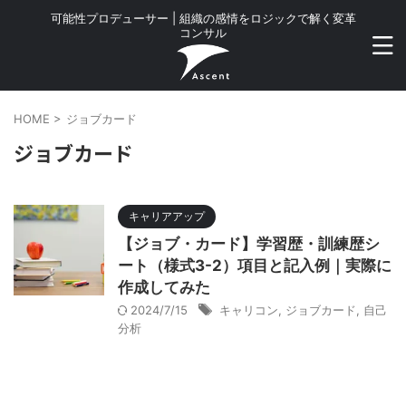
可能性プロデューサー | 組織の感情をロジックで解く変革
コンサル
HOME
>
ジョブカード
ジョブカード
キャリアアップ
【ジョブ・カード】学習歴・訓練歴シ
ート（様式3-2）項目と記入例｜実際に
作成してみた
2024/7/15
キャリコン
,
ジョブカード
,
自己
分析