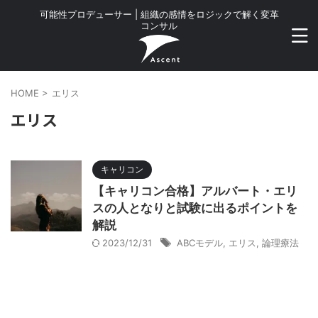
可能性プロデューサー | 組織の感情をロジックで解く変革
コンサル
HOME
>
エリス
エリス
キャリコン
【キャリコン合格】アルバート・エリ
スの人となりと試験に出るポイントを
解説
2023/12/31
ABCモデル
,
エリス
,
論理療法