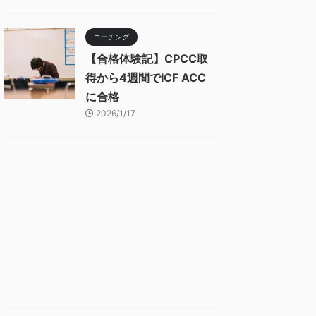
コーチング
【合格体験記】CPCC取
得から4週間でICF ACC
に合格
2026/1/17