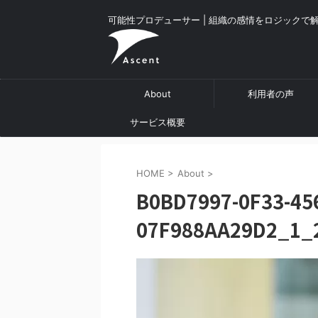
可能性プロデューサー | 組織の感情をロジックで
About
利用者の声
サービス概要
HOME
>
About
>
B0BD7997-0F33-45
07F988AA29D2_1_